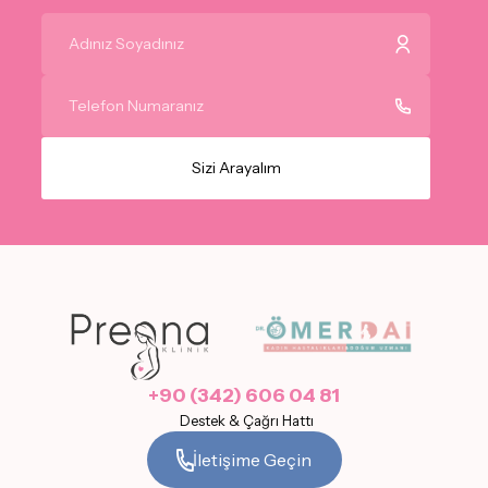
ve Geri Çekme yöntemi
Bölüm 9 Acil Kontrasepsiyon Yöntemleri –
Bilgilendirme Rehberi
Sizi Arayalım
+90 (342) 606 04 81
Destek & Çağrı Hattı
İletişime Geçin