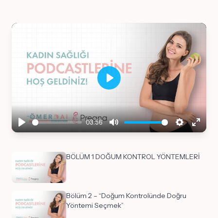
Play
03:56
Play
Mute
Settings
Enter
fullsc
BÖLÜM 1 DOĞUM KONTROL YÖNTEMLERİ
Bölüm 2 – “Doğum Kontrolünde Doğru
Yöntemi Seçmek”