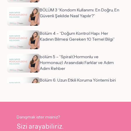
BÖLÜM 3 “Kondom Kullanımı: En Doğru, En
Güvenli Şekilde Nasıl Yapılır?”
Bölüm 4 – “Doğum Kontrol Hapı: Her
Kadının Bilmesi Gereken 10 Temel Bilgi”
bölüm 5 – “Spiral:(Hormonlu ve
Hormonsuz) Arasındaki Farklar ve Adım
Adım Rehber
Bölüm 6: Uzun Etkili Koruma Yöntemi biri
Kol altı implant
bölüm 7 – “Aylık ve 3 Aylık Doğum Kontrol
İğneleri:
Danışmak ister misiniz?
Sizi arayabiliriz.
Bölüm 8 – “Diyafram, Servikal Kap, Takvim