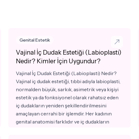
Genital Estetik
Vajinal İç Dudak Estetiği (Labioplasti)
Nedir? Kimler İçin Uygundur?
Vajinal İç Dudak Estetiği (Labioplasti) Nedir?
Vajinal iç dudak estetiği, tıbbi adıyla labioplasti,
normalden büyük, sarkık, asimetrik veya kişiyi
estetik ya da fonksiyonel olarak rahatsız eden
iç dudakların yeniden şekillendirilmesini
amaçlayan cerrahi bir işlemdir. Her kadının
genital anatomisi farklıdır ve iç dudakların
boyutu ile şekli kişiden kişiye değişiklik
gösterebilir. Bazı kadınlar yalnızca görünümden