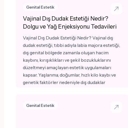
hastalarda lazer tedavileri yeterli olurken, ileri
Genital Estetik
derecede vajinal gevşeme veya pelvik organ
Vajinal Dış Dudak Estetiği Nedir?
sarkmalarında cerrahi tedavi gerekebilir.
Dolgu ve Yağ Enjeksiyonu Tedavileri
Vajinal Dış Dudak Estetiği Nedir? Vajinal dış
dudak estetiği, tıbbi adıyla labia majora estetiği,
dış genital bölgede zamanla oluşan hacim
kaybını, kırışıklıkları ve şekil bozukluklarını
düzeltmeyi amaçlayan estetik uygulamaları
kapsar. Yaşlanma, doğumlar, hızlı kilo kaybı ve
genetik faktörler nedeniyle dış dudaklar
zamanla dolgunluğunu kaybedebilir. Bu durum
yalnızca estetik görünümü değil, bazı
kadınlarda özgüveni ve yaşam kalitesini de
Genital Estetik
etkileyebilir. Günümüzde bu problemlerin
tedavisinde en sık kullanılan yöntemler
hyalüronik asit dolgusu ve otolog yağ