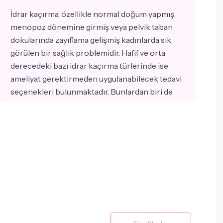
İdrar kaçırma, özellikle normal doğum yapmış,
menopoz dönemine girmiş veya pelvik taban
dokularında zayıflama gelişmiş kadınlarda sık
görülen bir sağlık problemidir. Hafif ve orta
derecedeki bazı idrar kaçırma türlerinde ise
ameliyat gerektirmeden uygulanabilecek tedavi
seçenekleri bulunmaktadır. Bunlardan biri de
Femilift CO₂ lazer tedavisidir. Femilift CO₂ lazer,
vajinanın ön duvarı ve mesane boynuna komşu
dokuların kontrollü şekilde uyarılmasını
sağlayarak dokuların yeniden yapılanmasını
desteklemeyi amaçlayan ameliyatsız bir
uygulamadır.