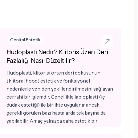
Genital Estetik
Hudoplasti Nedir? Klitoris Üzeri Deri
Fazlalığı Nasıl Düzeltilir?
Hudoplasti, klitorisi örten deri dokusunun
(klitoral hood) estetik ve fonksiyonel
nedenlerle yeniden şekillendirilmesini sağlayan
cerrahi bir işlemdir. Genellikle labioplasti (iç
dudak estetiği) ile birlikte uygulanır ancak
gerekli görülen bazı hastalarda tek başına da
yapılabilir. Amaç yalnızca daha estetik bir
görünüm sağlamak değil, aynı zamanda kişinin
yaşadığı fonksiyonel şikayetlerin azaltılmasına