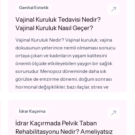
rahatsız olurken, bazıları günlük yaşamı
Genital Estetik
etkileyen fiziksel şikayetler yaşayabilir.
Vajinal Kuruluk Tedavisi Nedir?
Labioplasti, hem estetik görünümü
Vajinal Kuruluk Nasıl Geçer?
iyileştirmeyi hem de yaşam kalitesini olumsuz
etkileyen sorunları gidermeyi hedefleyen kişiye
Vajinal Kuruluk Nedir? Vajinal kuruluk, vajina
özel bir cerrahi uygulamadır.
dokusunun yeterince nemli olmaması sonucu
ortaya çıkan ve kadınların yaşam kalitesini
önemli ölçüde etkileyebilen yaygın bir sağlık
sorunudur. Menopoz döneminde daha sık
görülse de emzirme dönemi, doğum sonrası
hormonal değişiklikler, bazı ilaçlar, stres ve
farklı sağlık sorunları nedeniyle her yaşta
ortaya çıkabilir. Vajinal kuruluk yalnızca cinsel
yaşamı değil, günlük yaşamı da olumsuz
İdrar Kaçırma
etkileyebilir. Erken dönemde değerlendirilmesi
İdrar Kaçırmada Pelvik Taban
ve altta yatan nedenin belirlenmesi, uygun
Rehabilitasyonu Nedir? Ameliyatsız
tedavinin planlanması açısından önemlidir.