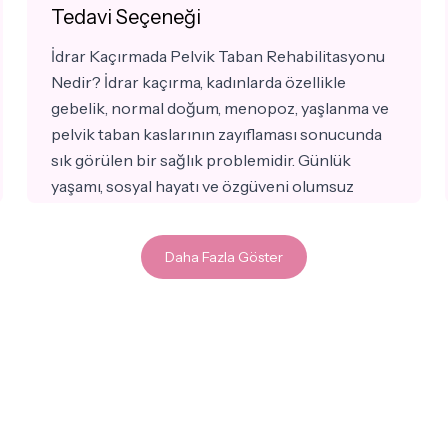
Tedavi Seçeneği
İdrar Kaçırmada Pelvik Taban Rehabilitasyonu
Nedir? İdrar kaçırma, kadınlarda özellikle
gebelik, normal doğum, menopoz, yaşlanma ve
pelvik taban kaslarının zayıflaması sonucunda
sık görülen bir sağlık problemidir. Günlük
yaşamı, sosyal hayatı ve özgüveni olumsuz
etkileyebilen bu durumun tedavisinde her
zaman ameliyat gerekmez. Özellikle uygun
Daha Fazla Göster
hastalarda uygulanan pelvik taban
rehabilitasyonu, idrar kaçırmanın tedavisinde
bilimsel olarak etkinliği gösterilmiş ameliyatsız
yöntemlerden biridir.